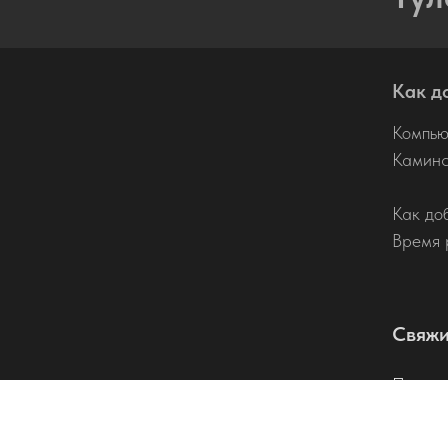
Как д
Компью
Каминск
Как до
Время 
Свяжи
По тел