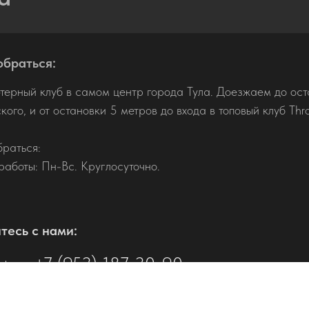
обраться:
терный клуб в самом центр города Тула. Доезжаем до ост
ого, и от остановки 5 метров до входа в топовый клуб Thr
браться:
работы: Пн-Вс. Круглосуточно.
тесь с нами:
+7 (953) 187-30-90
ефону: